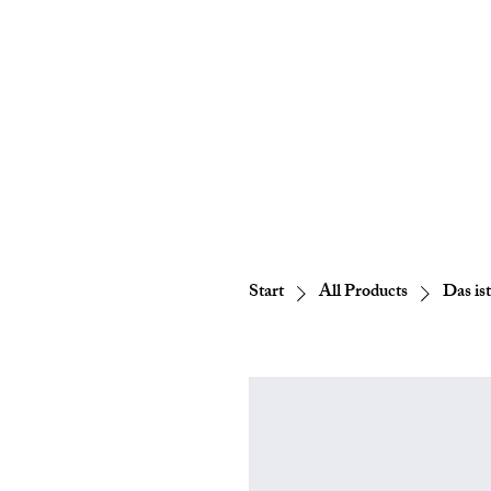
Start
All Products
Das is